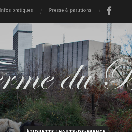
Infos pratiques
Presse & parutions
La
Ferme
du
Bonheur
ÉTIQUETTE :
HAUTS-DE-FRANCE