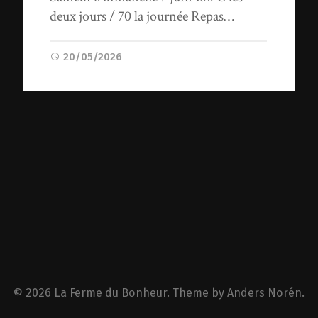
deux jours / 70 la journée Repas…
20/05/2026
© 2026
La Ferme du Bonheur
. Theme by
Anders Norén
.