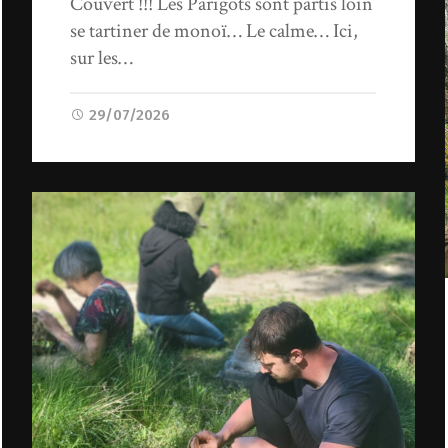
Couvert !!! Les Parigots sont partis loin
se tartiner de monoï… Le calme… Ici,
sur les…
29/07/2026