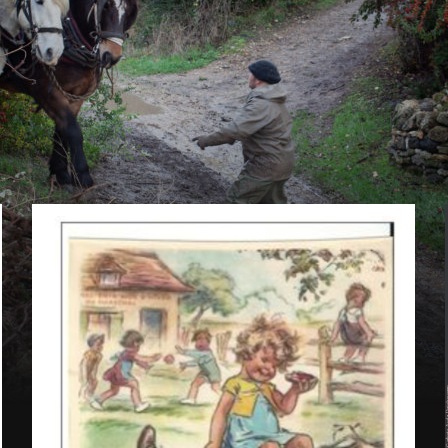
La
Ferme
du
Bonheur