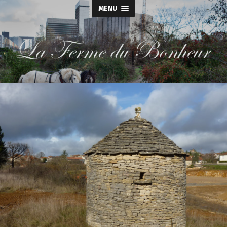
MENU
La
Ferme
du
Bonheur