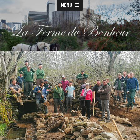
MENU
La
Ferme
du
Bonheur