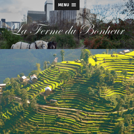
MENU
La
Ferme
du
Bonheur