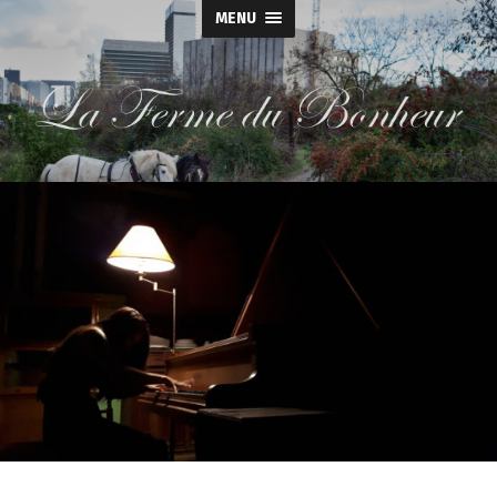
MENU
La
Ferme
du
Bonheur