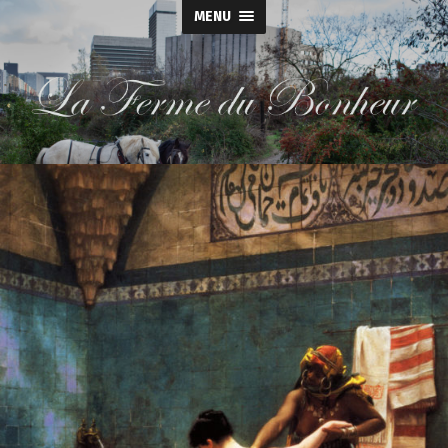
MENU
La
Ferme
du
Bonheur