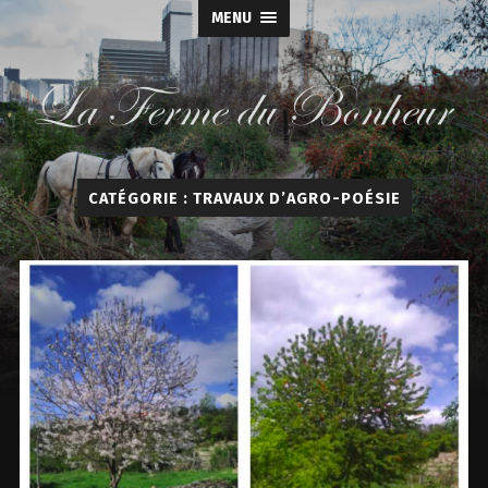
MENU
La
Ferme
du
CATÉGORIE :
TRAVAUX D’AGRO-POÉSIE
Bonheur